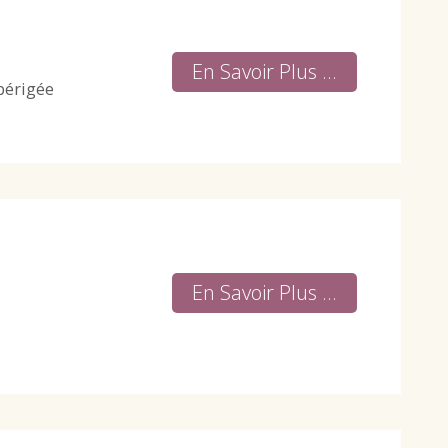
En Savoir Plus ...
 périgée
En Savoir Plus ...