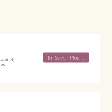
En Savoir Plus ...
cabinet)
res -