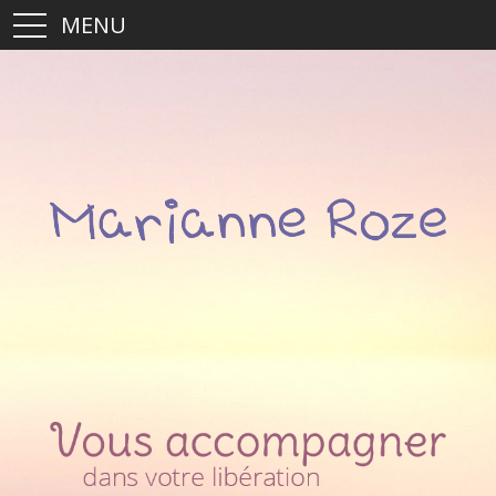
MENU
Accueil
Séance Découverte
Travailler avec moi
Hypnothérapie
Coaching de vie
Mon parcours
Témoignages
Blog
Contact